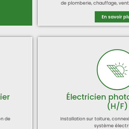
de plomberie, chauffage, venti
En savoir pl
ier
Électricien phot
(H/F)
on de
Installation sur toiture, conne
système électri