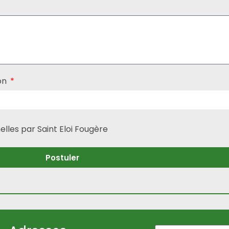
ion
lles par Saint Eloi Fougère
Postuler